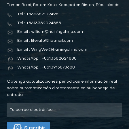
Taman Baloi, Batam Kota, Kabupaten Bintan, Riau Islands
Tel : +862552109498
Tel : +8613382024888
Email : william@hainingchina.com
Email : liferaft@hotmail.com
Email : WingWei@hainingchina.com
WhatsApp : +8613382024888
WhatsApp : +8613913878688
Obtenga actualizaciones periódicas e información real
sobre automatización directamente en su bandeja de
entrada.