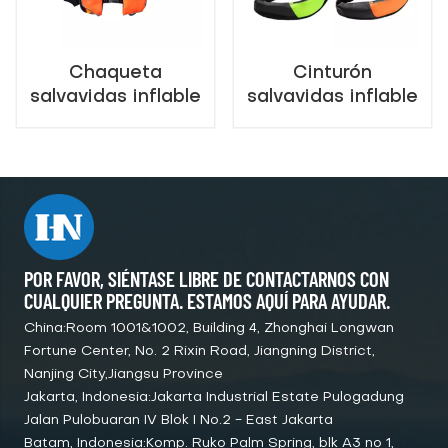
Chaqueta
Cinturón
salvavidas inflable
salvavidas inflable
marina del
del proveedor de
proveedor de
China
China
POR FAVOR, SIÉNTASE LIBRE DE CONTACTARNOS CON
CUALQUIER PREGUNTA. ESTAMOS AQUÍ PARA AYUDAR.
China:Room 1001&1002, Building 4, Zhonghai Longwan
Fortune Center, No. 2 Rixin Road, Jiangning District,
Nanjing City,Jiangsu Province
Jakarta, Indonesia:Jakarta Industrial Estate Pulogadung
Jalan Pulobuaran IV Blok I No.2 - East Jakarta
Batam, Indonesia:Komp. Ruko Palm Spring, blk A3 no 1,