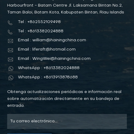
Harbourfront - Batam Centre Jl. Laksamana Bintan No.2,
Taman Baloi, Batam Kota, Kabupaten Bintan, Riau Islands
Tel : +862552109498
Tel : +8613382024888
Email : william@hainingchina.com
Email : liferaft@hotmail.com
Email : WingWei@hainingchina.com
WhatsApp : +8613382024888
WhatsApp : +8613913878688
Obtenga actualizaciones periódicas e información real
sobre automatización directamente en su bandeja de
entrada.