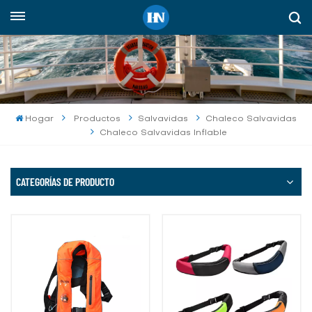
Español
English
русский
Hogar
Productos
Salvavidas
Chaleco Salvavidas
Chaleco Salvavidas Inflable
español
Indonesia
CATEGORÍAS DE PRODUCTO
العربية