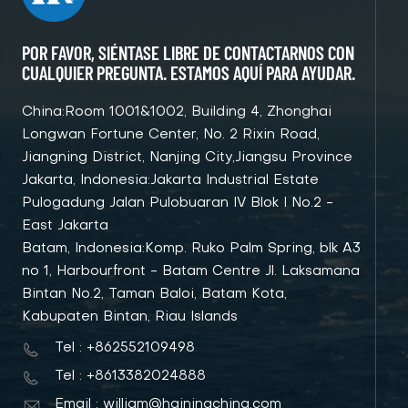
POR FAVOR, SIÉNTASE LIBRE DE CONTACTARNOS CON
CUALQUIER PREGUNTA. ESTAMOS AQUÍ PARA AYUDAR.
China:Room 1001&1002, Building 4, Zhonghai
Longwan Fortune Center, No. 2 Rixin Road,
Jiangning District, Nanjing City,Jiangsu Province
Jakarta, Indonesia:Jakarta Industrial Estate
Pulogadung Jalan Pulobuaran IV Blok I No.2 -
East Jakarta
Batam, Indonesia:Komp. Ruko Palm Spring, blk A3
no 1, Harbourfront - Batam Centre Jl. Laksamana
Bintan No.2, Taman Baloi, Batam Kota,
Kabupaten Bintan, Riau Islands
Tel : +862552109498
Tel : +8613382024888
Email : william@hainingchina.com