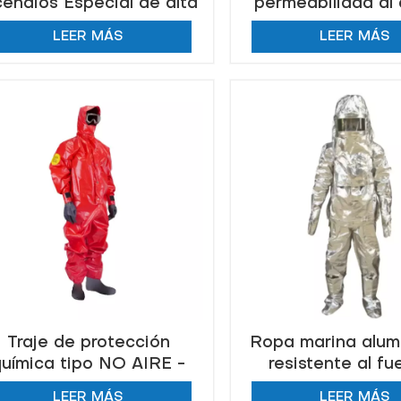
cendios Especial de alta
permeabilidad al 
calidad 250 ℃ 1000 ℃
ropa de protección
LEER MÁS
LEER MÁS
contra incendios y
Traje de protección
Ropa marina alum
química tipo NO AIRE -
resistente al fu
Estanqueidad
aislante térm
LEER MÁS
LEER MÁS