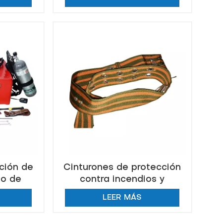
bombero de goma para
extinción de incendios
nción de
Cinturones de protección
po de
contra incendios y
extinción de incendios
LEER MÁS
salvavidas de seguridad
para bomberos de alta