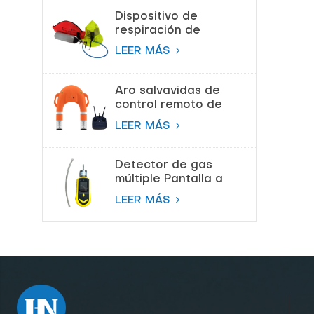
Dispositivo de
respiración de
escape de
LEER MÁS
emergencia (EEBD)
Aparato de
respiración de aire
Aro salvavidas de
control remoto de
salvamento de
LEER MÁS
proveedor de China
Detector de gas
múltiple Pantalla a
color Bomba
LEER MÁS
Detector de gas de
succión