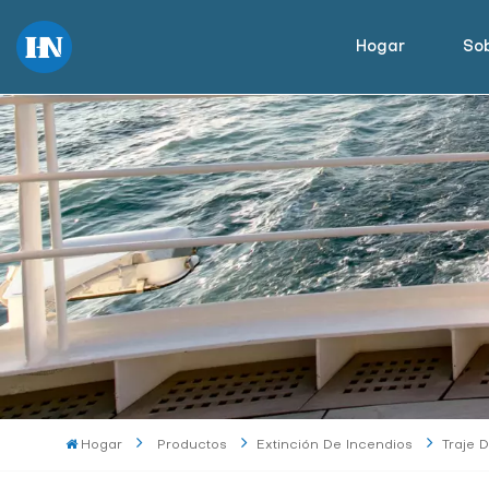
Hogar
Sob
Hogar
Productos
Extinción De Incendios
Traje 