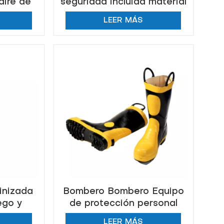
aire de
seguridad incluida material
 química
químico resistente de los
LEER MÁS
 rescate
trajes del Cr
inizada
Bombero Bombero Equipo
ego y
de protección personal
ico
Botas de seguridad de
LEER MÁS