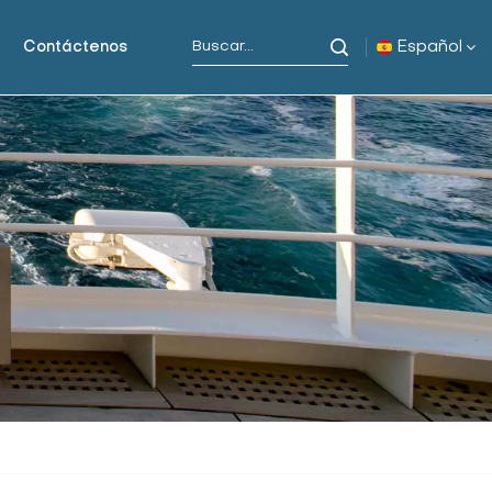
Español
Contáctenos
English
русский
español
Indonesia
العربية