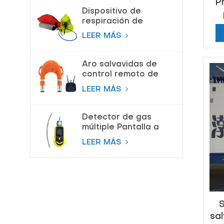
P
Dispositivo de
respiración de
escape de
LEER MÁS
emergencia (EEBD)
Aparato de
respiración de aire
Aro salvavidas de
control remoto de
salvamento de
LEER MÁS
proveedor de China
Detector de gas
múltiple Pantalla a
color Bomba
LEER MÁS
Detector de gas de
succión
sal