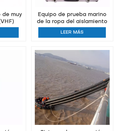
o de muy
Equipo de prueba marino
 (VHF)
de la ropa del aislamiento
del rescate del agua de la
LEER MÁS
verificación del fuego