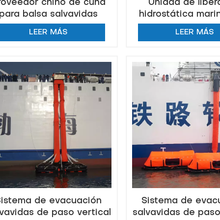
roveedor chino de cuna
Unidad de liber
para balsa salvavidas
hidrostática mari
marina de alta calidad
balsa salvavidas 
LEER MÁS
LEER MÁS
inflable
Sistema de evacuación
Sistema de evac
vavidas de paso vertical
salvavidas de paso