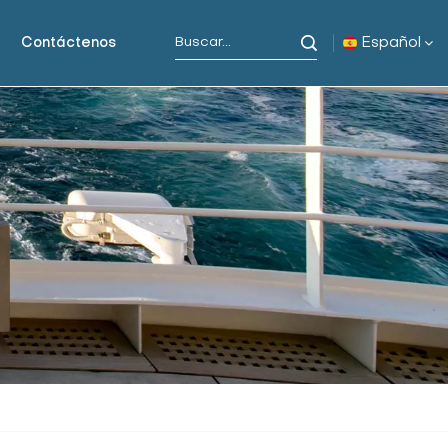
Español
Contáctenos
English
русский
español
Indonesia
العربية