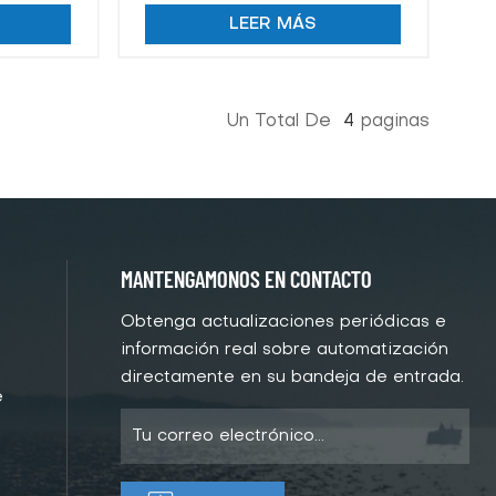
marino
proveedor de China
LEER MÁS
Un Total De
4
Paginas
MANTENGAMONOS EN CONTACTO
Obtenga actualizaciones periódicas e
información real sobre automatización
directamente en su bandeja de entrada.
e
e