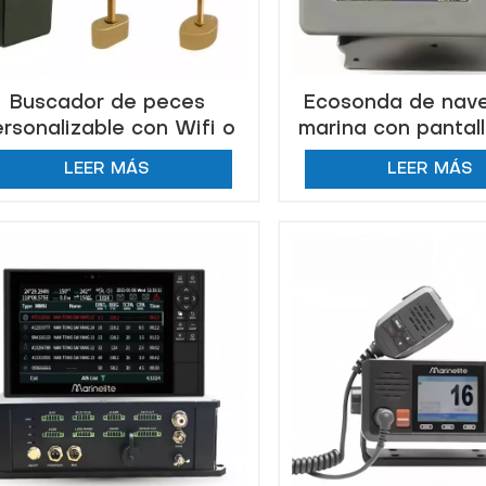
Buscador de peces
Ecosonda de nav
rsonalizable con Wifi o
marina con pantall
Bluetooth
8", 10", 12"
LEER MÁS
LEER MÁS