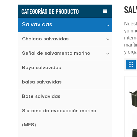
SAL
CATEGORÍAS DE PRODUCTO
Nuest
Salvavidas
yo
inn
inter
Chaleco salvavidas
marít
y org
Señal de salvamento marino
Boya salvavidas
balsa salvavidas
Bote salvavidas
Sistema de evacuación marina
(MES)