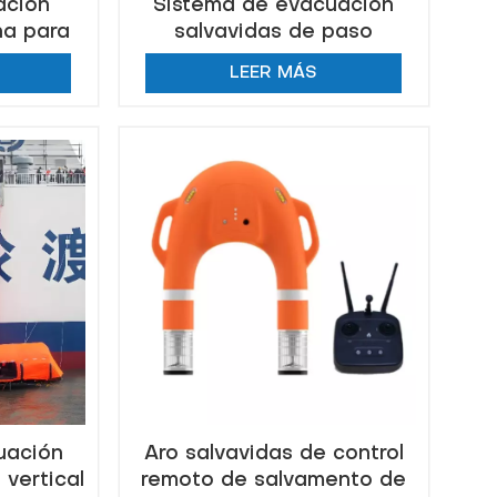
ación
Sistema de evacuación
na para
salvavidas de paso
de bote
inclinado de canal único
LEER MÁS
marino
uación
Aro salvavidas de control
 vertical
remoto de salvamento de