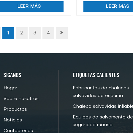
de doble canal marino
de canal único 
LEER MÁS
LEER MÁS
1
2
3
4
SÍGANOS
ETIQUETAS CALIENTES
Hogar
Fabricantes de chalecos
salvavidas de espuma
Sobre nosotros
Chaleco salvavidas inflabl
Productos
Equipos de salvamento d
Noticias
seguridad marina
Contáctenos