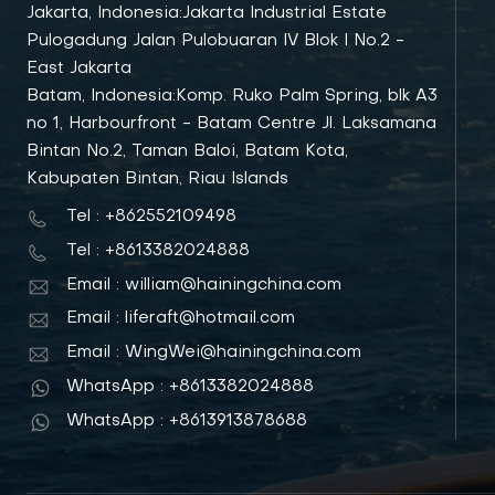
Jakarta, Indonesia:Jakarta Industrial Estate
Pulogadung Jalan Pulobuaran IV Blok I No.2 -
East Jakarta
Batam, Indonesia:Komp. Ruko Palm Spring, blk A3
no 1, Harbourfront - Batam Centre Jl. Laksamana
Bintan No.2, Taman Baloi, Batam Kota,
Kabupaten Bintan, Riau Islands
Tel : +862552109498
Tel : +8613382024888
Email : william@hainingchina.com
Email : liferaft@hotmail.com
Email : WingWei@hainingchina.com
WhatsApp : +8613382024888
WhatsApp : +8613913878688