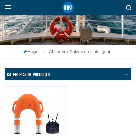
Español
English
русский
Hogar
China Aro Salvavidas Inteligente
español
Indonesia
CATEGORÍAS DE PRODUCTO
العربية