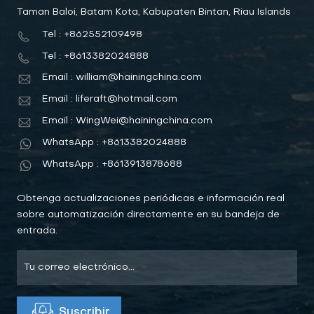
Taman Baloi, Batam Kota, Kabupaten Bintan, Riau Islands
Tel : +862552109498
Tel : +8613382024888
Email : william@hainingchina.com
Email : liferaft@hotmail.com
Email : WingWei@hainingchina.com
WhatsApp : +8613382024888
WhatsApp : +8613913878688
Obtenga actualizaciones periódicas e información real
sobre automatización directamente en su bandeja de
entrada.