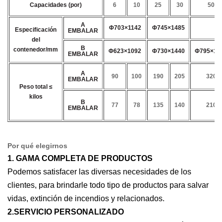
Capacidades (por)
6
10
25
30
50
A
Φ703×1142
Φ745×1485
Φ
Especificación
EMBALAR
del
B
contenedor/mm
Φ623×1092
Φ730×1440
Φ795×16
EMBALAR
A
90
100
190
205
320
EMBALAR
Peso total
≤
kilos
B
77
78
135
140
210
EMBALAR
Por qué elegirnos
1. GAMA COMPLETA DE PRODUCTOS
Podemos satisfacer las diversas necesidades de los
clientes, para brindarle todo tipo de productos para salvar
vidas, extinción de incendios y relacionados.
2.SERVICIO PERSONALIZADO