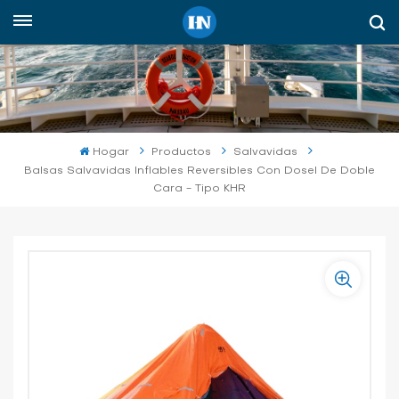
Español
English
русский
Hogar
Productos
Salvavidas
Balsas Salvavidas Inflables Reversibles Con Dosel De Doble
español
Cara - Tipo KHR
Indonesia
العربية