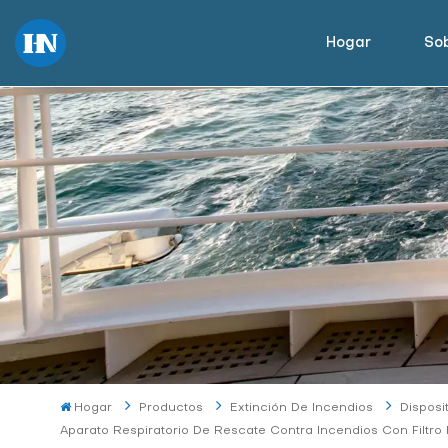
Hogar
Sob
Hogar
Productos
Extinción De Incendios
Disposi
Aparato Respiratorio De Rescate Contra Incendios Con Filtro 