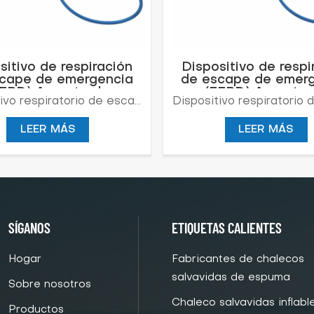
sitivo de respiración
Dispositivo de respi
cape de emergencia
de escape de emer
EEBD) Aparato de
(EEBD) Aparato 
Dispositivo respiratorio de escape de emergencia (EEBD) es un dispositivo respiratorio de escape de emergencia de aire comprimido diseñado para ofrecer una fácil colocación, combinado con una protección respiratoria óptima. Está contenido en una bolsa de transporte que, cuando se abre, activa automáticamente el suministro de aire respirable desde el cilindro. • Muy sencillo de utilizar: se inicia automáticamente al abrir la bolsa • Fácil de recargar y reutilizar • Versiones de 15 minutos disponibles
spiración de aire
respiración de a
LEER MÁS
LEER MÁS
SÍGANOS
ETIQUETAS CALIENTES
Hogar
Fabricantes de chalecos
salvavidas de espuma
Sobre nosotros
Chaleco salvavidas inflabl
Productos