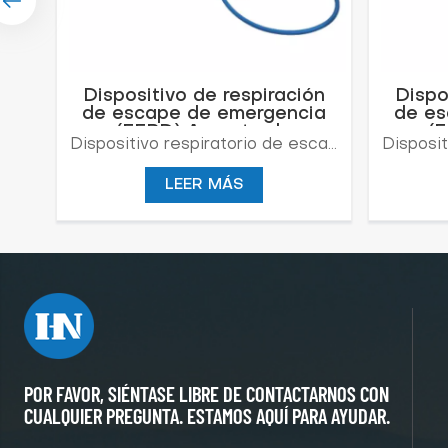
Dispositivo de respiración
Dispo
de escape de emergencia
de es
(EEBD) Aparato de
(
Dispositivo respiratorio de escape de emergencia (EEBD) es un dispositivo respiratorio de escape de emergencia de aire comprimido diseñado para ofrecer una fácil colocación, combinado con una protección respiratoria óptima. Está contenido en una bolsa de transporte que, cuando se abre, activa automáticamente el suministro de aire respirable desde el cilindro. • Muy sencillo de utilizar: se inicia automáticamente al abrir la bolsa • Fácil de recargar y reutilizar • Versiones de 15 minutos disponibles
respiración de aire
re
LEER MÁS
POR FAVOR, SIÉNTASE LIBRE DE CONTACTARNOS CON
CUALQUIER PREGUNTA. ESTAMOS AQUÍ PARA AYUDAR.