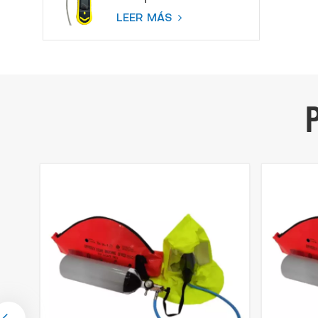
color Bomba
LEER MÁS
Detector de gas de
succión