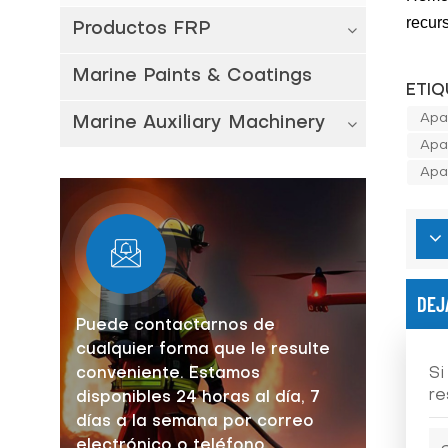
recur
Productos FRP
Marine Paints & Coatings
ETIQ
Apa
Marine Auxiliary Machinery
Apa
Apa
DEJ
Puede contactarnos de
cualquier forma que le resulte
Si
conveniente. Estamos
re
disponibles 24 horas al día, 7
días a la semana por correo
electrónico o teléfono.