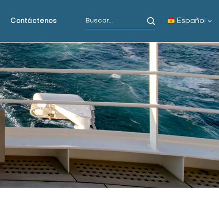
Español
Contáctenos
English
русский
español
Indonesia
العربية