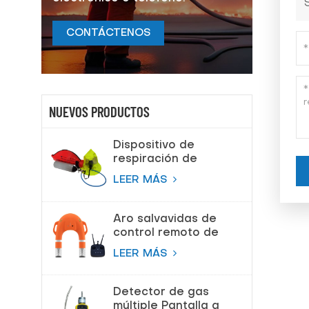
CONTÁCTENOS
NUEVOS PRODUCTOS
Dispositivo de
respiración de
escape de
LEER MÁS
emergencia (EEBD)
Aparato de
respiración de aire
Aro salvavidas de
control remoto de
salvamento de
LEER MÁS
proveedor de China
Detector de gas
múltiple Pantalla a