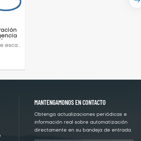
ración
gencia
de
Dispositivo respiratorio de escape de emergencia (EEBD) es un dispositivo respiratorio de escape de emergencia de aire comprimido diseñado para ofrecer una fácil colocación, combinado con una protección respiratoria óptima. Está contenido en una bolsa de transporte que, cuando se abre, activa automáticamente el suministro de aire respirable desde el cilindro. • Muy sencillo de utilizar: se inicia automáticamente al abrir la bolsa • Fácil de recargar y reutilizar • Versiones de 15 minutos disponibles
ire
MANTENGAMONOS EN CONTACTO
Obtenga actualizaciones periódicas e
información real sobre automatización
directamente en su bandeja de entrada.
e