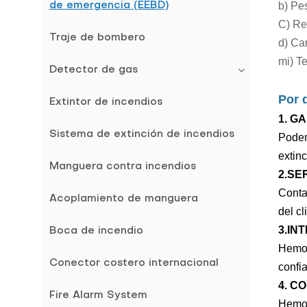
b)
Pes
de emergencia (EEBD)
C)
Re
Traje de bombero
d)
Cam
mi)
Te
Detector de gas
Por 
Extintor de incendios
1. G
Sistema de extinción de incendios
Podemo
extin
Manguera contra incendios
2.SE
Conta
Acoplamiento de manguera
del cl
3.IN
Boca de incendio
Hemos
Conector costero internacional
confia
4. C
Fire Alarm System
Hemos