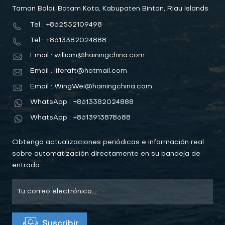
Taman Baloi, Batam Kota, Kabupaten Bintan, Riau Islands
Tel : +862552109498
Tel : +8613382024888
Email : william@hainingchina.com
Email : liferaft@hotmail.com
Email : WingWei@hainingchina.com
WhatsApp : +8613382024888
WhatsApp : +8613913878688
Obtenga actualizaciones periódicas e información real
sobre automatización directamente en su bandeja de
entrada.