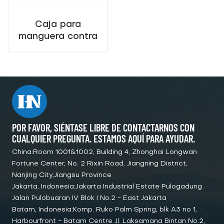
Caja para
manguera contra
incendios Caja
para manguera
contra incendios
Contenedor para
manguera contra
incendios
POR FAVOR, SIÉNTASE LIBRE DE CONTACTARNOS CON
CUALQUIER PREGUNTA. ESTAMOS AQUÍ PARA AYUDAR.
China:Room 1001&1002, Building 4, Zhonghai Longwan
Fortune Center, No. 2 Rixin Road, Jiangning District,
Nanjing City,Jiangsu Province
Jakarta, Indonesia:Jakarta Industrial Estate Pulogadung
Jalan Pulobuaran IV Blok I No.2 - East Jakarta
Batam, Indonesia:Komp. Ruko Palm Spring, blk A3 no 1,
Harbourfront - Batam Centre Jl. Laksamana Bintan No.2,