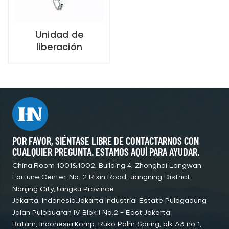
Unidad de
liberación
hidrostática
marina para balsa
salvavidas de
bote inflable
POR FAVOR, SIÉNTASE LIBRE DE CONTACTARNOS CON
CUALQUIER PREGUNTA. ESTAMOS AQUÍ PARA AYUDAR.
China:Room 1001&1002, Building 4, Zhonghai Longwan
Fortune Center, No. 2 Rixin Road, Jiangning District,
Nanjing City,Jiangsu Province
Jakarta, Indonesia:Jakarta Industrial Estate Pulogadung
Jalan Pulobuaran IV Blok I No.2 - East Jakarta
Batam, Indonesia:Komp. Ruko Palm Spring, blk A3 no 1,