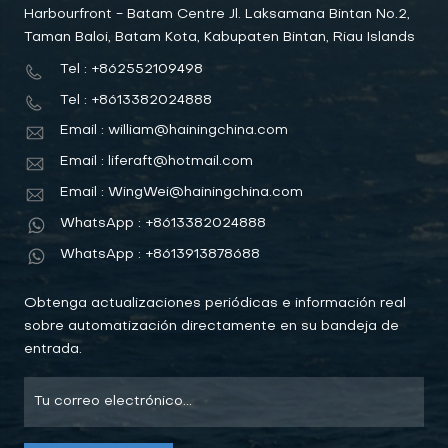
Harbourfront - Batam Centre Jl. Laksamana Bintan No.2,
Taman Baloi, Batam Kota, Kabupaten Bintan, Riau Islands
Tel : +862552109498
Tel : +8613382024888
Email : william@hainingchina.com
Email : liferaft@hotmail.com
Email : WingWei@hainingchina.com
WhatsApp : +8613382024888
WhatsApp : +8613913878688
Obtenga actualizaciones periódicas e información real
sobre automatización directamente en su bandeja de
entrada.