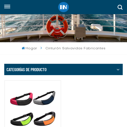
Español
English
русский
Hogar
Cinturón Salvavidas Fabricantes
español
Indonesia
CATEGORÍAS DE PRODUCTO
العربية