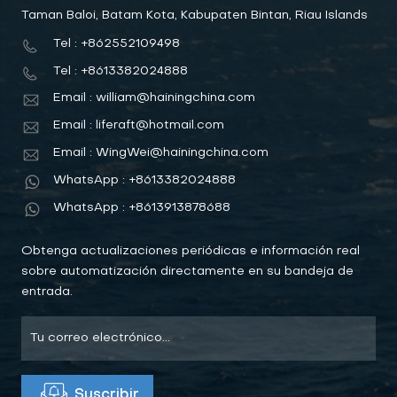
Taman Baloi, Batam Kota, Kabupaten Bintan, Riau Islands
Tel : +862552109498
Tel : +8613382024888
Email : william@hainingchina.com
Email : liferaft@hotmail.com
Email : WingWei@hainingchina.com
WhatsApp : +8613382024888
WhatsApp : +8613913878688
Obtenga actualizaciones periódicas e información real
sobre automatización directamente en su bandeja de
entrada.