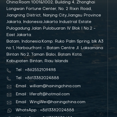
China:Room 1001&1002, Building 4, Zhonghai
Longwan Fortune Center, No. 2 Rixin Road,
Jiangning District, Nanjing City,Jiangsu Province
Jakarta, Indonesia:Jakarta Industrial Estate
Pulogadung Jalan Pulobuaran IV Blok I No.2 -
East Jakarta
Batam, Indonesia:Komp. Ruko Palm Spring, blk A3
no 1, Harbourfront - Batam Centre Jl. Laksamana
Bintan No.2, Taman Baloi, Batam Kota,
Kabupaten Bintan, Riau Islands
Tel : +862552109498
Tel : +8613382024888
Email : william@hainingchina.com
Email : liferaft@hotmail.com
Email : WingWei@hainingchina.com
WhatsApp : +8613382024888