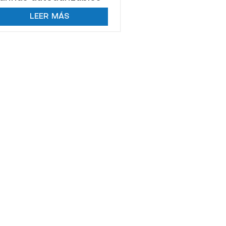
tipo KHZ Salvavidas de
LEER MÁS
seguridad marina