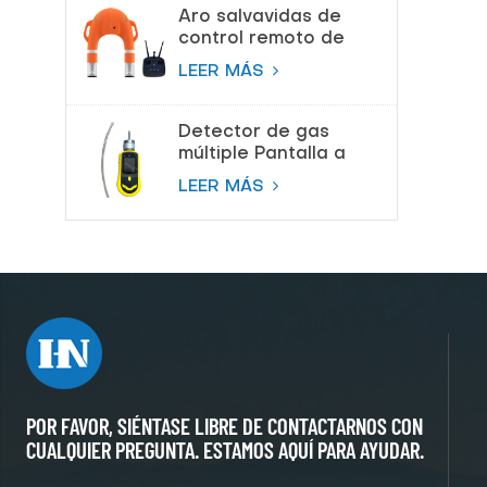
respiración de aire
Aro salvavidas de
control remoto de
salvamento de
LEER MÁS
proveedor de China
Detector de gas
múltiple Pantalla a
color Bomba
LEER MÁS
Detector de gas de
succión
POR FAVOR, SIÉNTASE LIBRE DE CONTACTARNOS CON
CUALQUIER PREGUNTA. ESTAMOS AQUÍ PARA AYUDAR.