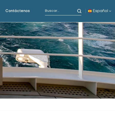
Español
Contáctenos
English
русский
español
Indonesia
العربية