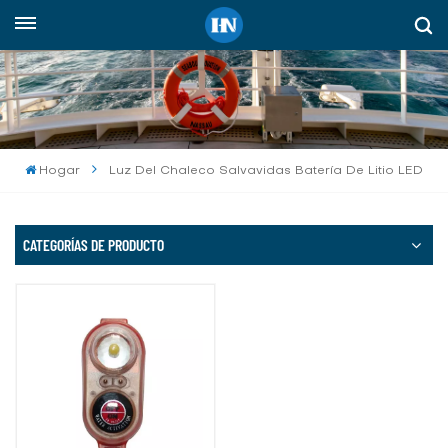
Español
English
русский
Hogar
Luz Del Chaleco Salvavidas Batería De Litio LED
español
Indonesia
CATEGORÍAS DE PRODUCTO
العربية