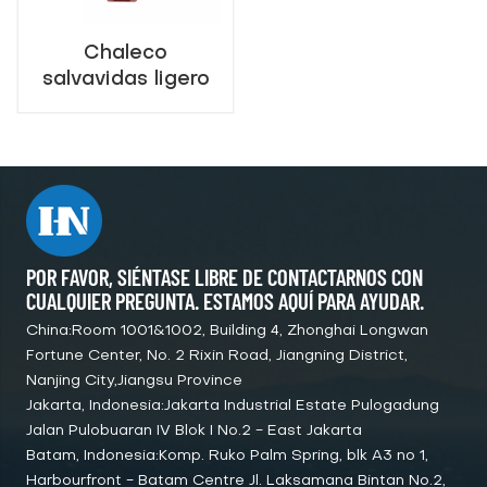
Chaleco
salvavidas ligero
batería de litio luz
LED marino
salvavidas Solas
CE aprobado
POR FAVOR, SIÉNTASE LIBRE DE CONTACTARNOS CON
CUALQUIER PREGUNTA. ESTAMOS AQUÍ PARA AYUDAR.
China:Room 1001&1002, Building 4, Zhonghai Longwan
Fortune Center, No. 2 Rixin Road, Jiangning District,
Nanjing City,Jiangsu Province
Jakarta, Indonesia:Jakarta Industrial Estate Pulogadung
Jalan Pulobuaran IV Blok I No.2 - East Jakarta
Batam, Indonesia:Komp. Ruko Palm Spring, blk A3 no 1,
Harbourfront - Batam Centre Jl. Laksamana Bintan No.2,