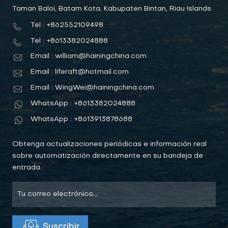
Taman Baloi, Batam Kota, Kabupaten Bintan, Riau Islands
Tel : +862552109498
Tel : +8613382024888
Email : william@hainingchina.com
Email : liferaft@hotmail.com
Email : WingWei@hainingchina.com
WhatsApp : +8613382024888
WhatsApp : +8613913878688
Obtenga actualizaciones periódicas e información real
sobre automatización directamente en su bandeja de
entrada.