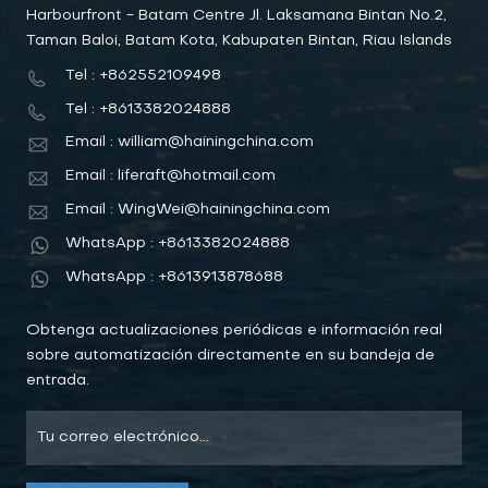
Harbourfront - Batam Centre Jl. Laksamana Bintan No.2,
Taman Baloi, Batam Kota, Kabupaten Bintan, Riau Islands
Tel : +862552109498
Tel : +8613382024888
Email : william@hainingchina.com
Email : liferaft@hotmail.com
Email : WingWei@hainingchina.com
WhatsApp : +8613382024888
WhatsApp : +8613913878688
Obtenga actualizaciones periódicas e información real
sobre automatización directamente en su bandeja de
entrada.