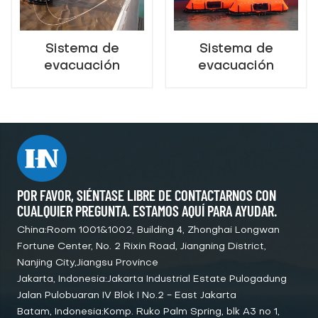
Sistema de
Sistema de
evacuación
evacuación
salvavidas de
salvavidas de
paso inclinado de
paso vertical de
canal único marino
canal único marino
POR FAVOR, SIÉNTASE LIBRE DE CONTACTARNOS CON
CUALQUIER PREGUNTA. ESTAMOS AQUÍ PARA AYUDAR.
China:Room 1001&1002, Building 4, Zhonghai Longwan
Fortune Center, No. 2 Rixin Road, Jiangning District,
Nanjing City,Jiangsu Province
Jakarta, Indonesia:Jakarta Industrial Estate Pulogadung
Jalan Pulobuaran IV Blok I No.2 - East Jakarta
Batam, Indonesia:Komp. Ruko Palm Spring, blk A3 no 1,