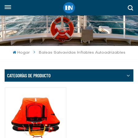
Español
English
русский
Hogar
Balsas Salvavidas Inflables Autoadrizables
español
Indonesia
CATEGORÍAS DE PRODUCTO
العربية