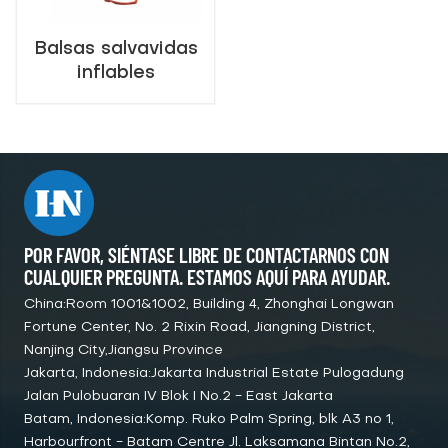
Balsas salvavidas
inflables
autoadrizables -
Tipo KHY(SR) para
salvamento
marino
POR FAVOR, SIÉNTASE LIBRE DE CONTACTARNOS CON
CUALQUIER PREGUNTA. ESTAMOS AQUÍ PARA AYUDAR.
China:Room 1001&1002, Building 4, Zhonghai Longwan
Fortune Center, No. 2 Rixin Road, Jiangning District,
Nanjing City,Jiangsu Province
Jakarta, Indonesia:Jakarta Industrial Estate Pulogadung
Jalan Pulobuaran IV Blok I No.2 - East Jakarta
Batam, Indonesia:Komp. Ruko Palm Spring, blk A3 no 1,
Harbourfront - Batam Centre Jl. Laksamana Bintan No.2,