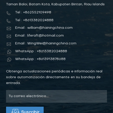
Taman Baloi, Batam Kota, Kabupaten Bintan, Riau Islands
Tel : +862552109498
Tel : +8613382024888
Email : william@hainingchina.com
Email : liferaft@hotmail.com
Email : WingWei@hainingchina.com
WhatsApp : +8613382024888
WhatsApp : +8613913878688
Obtenga actualizaciones periódicas e información real
sobre automatización directamente en su bandeja de
entrada.