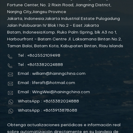
Fortune Center, No. 2 Rixin Road, Jiangning District,
Nanjing City,Jiangsu Province
Jakarta, Indonesia:Jakarta Industrial Estate Pulogadung
Jalan Pulobuaran IV Blok I No.2 - East Jakarta
Batam, Indonesia:Komp. Ruko Palm Spring, blk A3 no 1,
Harbourfront - Batam Centre Jl. Laksamana Bintan No.2,
Taman Baloi, Batam Kota, Kabupaten Bintan, Riau Islands
Tel : +862552109498
Tel : +8613382024888
Email : william@hainingchina.com
Email : liferaft@hotmail.com
Email : WingWei@hainingchina.com
WhatsApp : +8613382024888
WhatsApp : +8613913878688
Obtenga actualizaciones periódicas e información real
sobre automatización directamente en su bandeja de