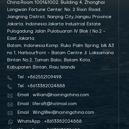
China:Room 1001&1002, Building 4, Zhonghai
Longwan Fortune Center, No. 2 Rixin Road,
Jiangning District, Nanjing City,Jiangsu Province
Jakarta, Indonesia:Jakarta Industrial Estate
Pulogadung Jalan Pulobuaran IV Blok I No.2 -
East Jakarta
Batam, Indonesia:Komp. Ruko Palm Spring, blk A3
no 1, Harbourfront - Batam Centre Jl. Laksamana
Bintan No.2, Taman Baloi, Batam Kota,
Kabupaten Bintan, Riau Islands
Tel : +862552109498
Tel : +8613382024888
Email : william@hainingchina.com
Email : liferaft@hotmail.com
Email : WingWei@hainingchina.com
WhatsApp : +8613382024888