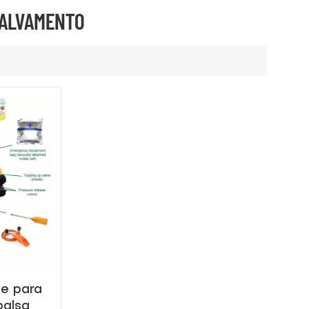
SALVAMENTO
e para
balsa