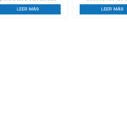
marina de alta calidad
salvavidas marina
LEER MÁS
LEER MÁS
de torment