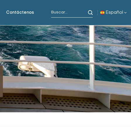
Español
Contáctenos
English
русский
español
Indonesia
العربية