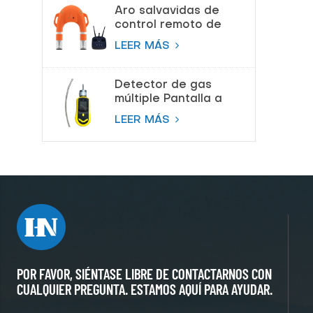
respiración de aire
Aro salvavidas de
control remoto de
salvamento de
LEER MÁS
proveedor de China
Detector de gas
múltiple Pantalla a
color Bomba
LEER MÁS
Detector de gas de
succión
POR FAVOR, SIÉNTASE LIBRE DE CONTACTARNOS CON
CUALQUIER PREGUNTA. ESTAMOS AQUÍ PARA AYUDAR.