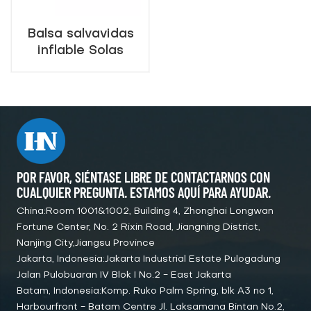
Balsa salvavidas
inflable Solas
reversible abierta
tipo KhK para
salvamento
marino para barco
POR FAVOR, SIÉNTASE LIBRE DE CONTACTARNOS CON
CUALQUIER PREGUNTA. ESTAMOS AQUÍ PARA AYUDAR.
China:Room 1001&1002, Building 4, Zhonghai Longwan
Fortune Center, No. 2 Rixin Road, Jiangning District,
Nanjing City,Jiangsu Province
Jakarta, Indonesia:Jakarta Industrial Estate Pulogadung
Jalan Pulobuaran IV Blok I No.2 - East Jakarta
Batam, Indonesia:Komp. Ruko Palm Spring, blk A3 no 1,
Harbourfront - Batam Centre Jl. Laksamana Bintan No.2,