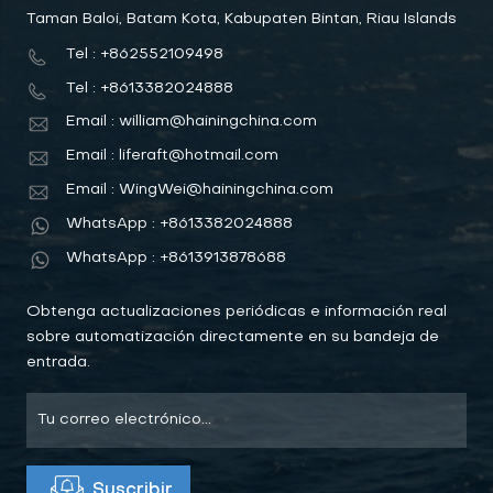
Taman Baloi, Batam Kota, Kabupaten Bintan, Riau Islands
Tel : +862552109498
Tel : +8613382024888
Email : william@hainingchina.com
Email : liferaft@hotmail.com
Email : WingWei@hainingchina.com
WhatsApp : +8613382024888
WhatsApp : +8613913878688
Obtenga actualizaciones periódicas e información real
sobre automatización directamente en su bandeja de
entrada.