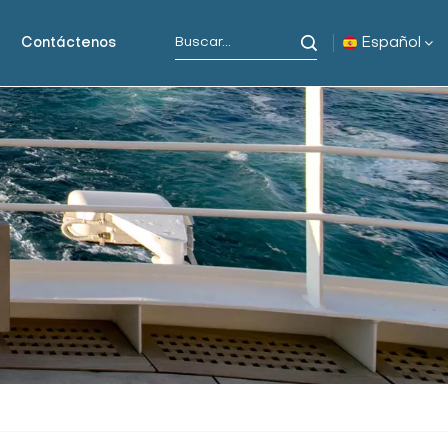
Español
Contáctenos
English
русский
español
Indonesia
العربية