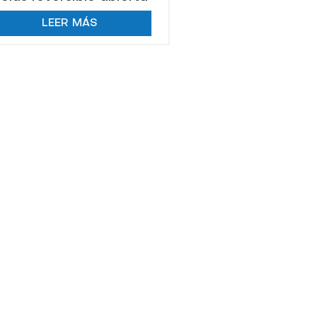
po KhK para salvamento
LEER MÁS
marino para barco