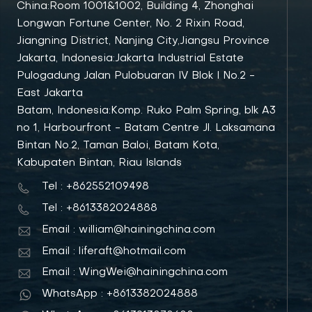
China:Room 1001&1002, Building 4, Zhonghai
Longwan Fortune Center, No. 2 Rixin Road,
Jiangning District, Nanjing City,Jiangsu Province
Jakarta, Indonesia:Jakarta Industrial Estate
Pulogadung Jalan Pulobuaran IV Blok I No.2 -
East Jakarta
Batam, Indonesia:Komp. Ruko Palm Spring, blk A3
no 1, Harbourfront - Batam Centre Jl. Laksamana
Bintan No.2, Taman Baloi, Batam Kota,
Kabupaten Bintan, Riau Islands
Tel : +862552109498
Tel : +8613382024888
Email : william@hainingchina.com
Email : liferaft@hotmail.com
Email : WingWei@hainingchina.com
WhatsApp : +8613382024888