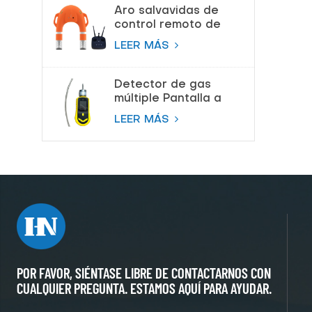
respiración de aire
Aro salvavidas de
control remoto de
salvamento de
LEER MÁS
proveedor de China
Detector de gas
múltiple Pantalla a
color Bomba
LEER MÁS
Detector de gas de
succión
POR FAVOR, SIÉNTASE LIBRE DE CONTACTARNOS CON
CUALQUIER PREGUNTA. ESTAMOS AQUÍ PARA AYUDAR.