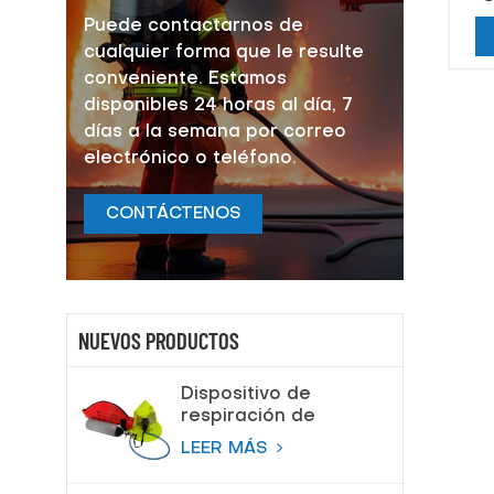
ti
Puede contactarnos de
cualquier forma que le resulte
conveniente. Estamos
disponibles 24 horas al día, 7
días a la semana por correo
electrónico o teléfono.
CONTÁCTENOS
NUEVOS PRODUCTOS
Dispositivo de
respiración de
escape de
LEER MÁS
emergencia (EEBD)
Aparato de