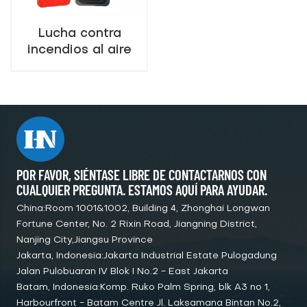
Lucha contra
incendios al aire
libre plástica de la
caja plástica roja
del extintor del
gabinete
POR FAVOR, SIÉNTASE LIBRE DE CONTACTARNOS CON
CUALQUIER PREGUNTA. ESTAMOS AQUÍ PARA AYUDAR.
China:Room 1001&1002, Building 4, Zhonghai Longwan
Fortune Center, No. 2 Rixin Road, Jiangning District,
Nanjing City,Jiangsu Province
Jakarta, Indonesia:Jakarta Industrial Estate Pulogadung
Jalan Pulobuaran IV Blok I No.2 - East Jakarta
Batam, Indonesia:Komp. Ruko Palm Spring, blk A3 no 1,
Harbourfront - Batam Centre Jl. Laksamana Bintan No.2,