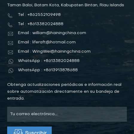
Taman Baloi, Batam Kota, Kabupaten Bintan, Riau Islands
Tel : +862552109498
Tel : +8613382024888
Email : william@hainingchina.com
Email : liferaft@hotmail.com
Email : WingWei@hainingchina.com
WhatsApp : +8613382024888
WhatsApp : +8613913878688
Obtenga actualizaciones periódicas e información real
sobre automatización directamente en su bandeja de
entrada.