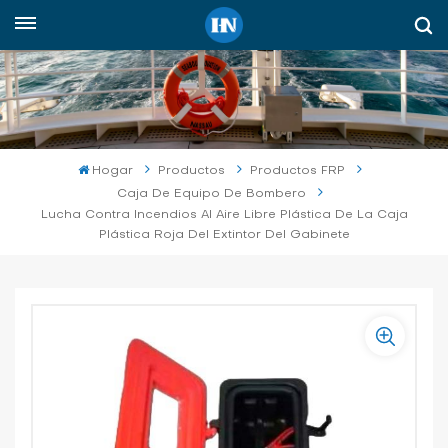
Español
English
русский
Hogar
Productos
Productos FRP
español
Caja De Equipo De Bombero
Lucha Contra Incendios Al Aire Libre Plástica De La Caja
Plástica Roja Del Extintor Del Gabinete
Indonesia
العربية