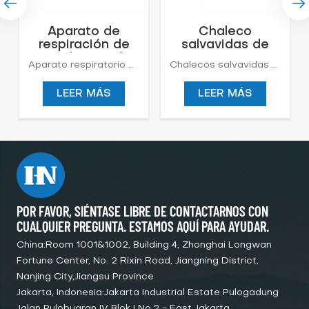
Aparato de
Chaleco
respiración de
salvavidas de
aire de presión
espuma marina
Aparato respiratorio autónomo (SCBA) Es una especie de aparato respiratorio autónomo contra incendios. Es principalmente adecuado para extinción de incendios, industria química, barcos, petróleo, fundiciones, fábricas y minas, laboratorios y otros lugares. Permitir a los bomberos o al personal de rescate llevar a cabo de forma segura trabajos de extinción de incendios, rescate y socorro en casos de desastre y rescate en entornos hostiles llenos de humo, gas, vapor o hipoxia.
Chalecos salvavidas marinos de espuma Puede poner al usuario boca arriba en segundos, para mantener la cara del usuario fuera del agua incluso si está inconsciente.Se utiliza en el salvamento de marineros y pasajeros a bordo de embarcaciones, que navegan por el mar, la costa y el río.
positiva (SCBA)
de proveedor de
China para
LEER MÁS
LEER MÁS
adultos
POR FAVOR, SIÉNTASE LIBRE DE CONTACTARNOS CON
CUALQUIER PREGUNTA. ESTAMOS AQUÍ PARA AYUDAR.
China:Room 1001&1002, Building 4, Zhonghai Longwan
Fortune Center, No. 2 Rixin Road, Jiangning District,
Nanjing City,Jiangsu Province
Jakarta, Indonesia:Jakarta Industrial Estate Pulogadung
Jalan Pulobuaran IV Blok I No.2 - East Jakarta