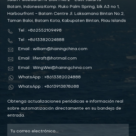
Batam, Indonesia:Komp. Ruko Palm Spring, blk A3 no 1,
Harbourfront - Batam Centre Jl. Laksamana Bintan No.2,
Taman Baloi, Batam Kota, Kabupaten Bintan, Riau Islands
Tel : +862552109498
Tel : +8613382024888
Email : william@hainingchina.com
Email : liferaft@hotmail.com
Email : WingWei@hainingchina.com
WhatsApp : +8613382024888
WhatsApp : +8613913878688
Obtenga actualizaciones periódicas e información real
sobre automatización directamente en su bandeja de
entrada.