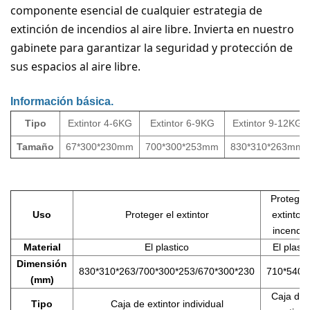
componente esencial de cualquier estrategia de
extinción de incendios al aire libre. Invierta en nuestro
gabinete para garantizar la seguridad y protección de
sus espacios al aire libre.
Información básica.
Tipo
Extintor 4-6KG
Extintor 6-9KG
Extintor 9-12KG
Tamaño
67*300*230mm
700*300*253mm
830*310*263mm
Proteger
Uso
Proteger el extintor
extintor 
incendio
Material
El plastico
El plasti
Dimensión
830*310*263/700*300*253/670*300*230
710*540*
(mm)
Caja dob
Tipo
Caja de extintor individual