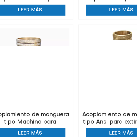
alvamento de extinción
incendios
LEER MÁS
LEER MÁS
de incendios
oplamiento de manguera
Acoplamiento de 
tipo Machino para
tipo Ansi para exti
extinción de incendios
incendios que sal
LEER MÁS
LEER MÁS