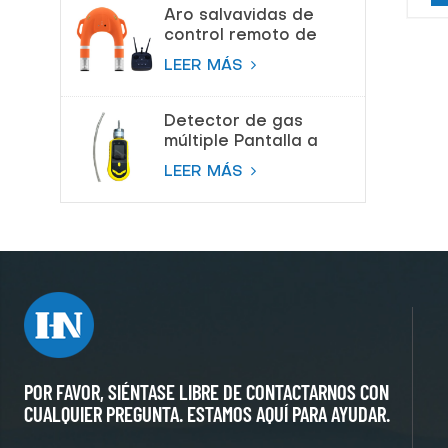
respiración de aire
Aro salvavidas de
control remoto de
salvamento de
LEER MÁS
proveedor de China
Detector de gas
múltiple Pantalla a
color Bomba
LEER MÁS
Detector de gas de
succión
POR FAVOR, SIÉNTASE LIBRE DE CONTACTARNOS CON
CUALQUIER PREGUNTA. ESTAMOS AQUÍ PARA AYUDAR.