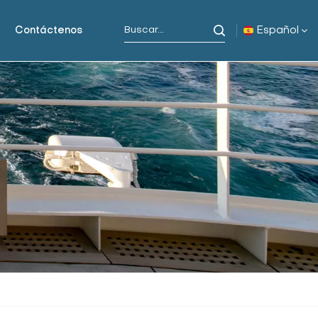
Español
Contáctenos
English
русский
español
Indonesia
العربية