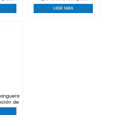
incendios
LEER MÁS
manguera
nción de
va vidas