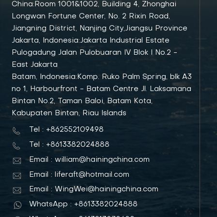
China:Room 1001&1002, Building 4, Zhonghai
Longwan Fortune Center, No. 2 Rixin Road,
Jiangning District, Nanjing City,Jiangsu Province
Jakarta, Indonesia:Jakarta Industrial Estate
Pulogadung Jalan Pulobuaran IV Blok I No.2 -
East Jakarta
Batam, Indonesia:Komp. Ruko Palm Spring, blk A3
no 1, Harbourfront - Batam Centre Jl. Laksamana
Bintan No.2, Taman Baloi, Batam Kota,
Kabupaten Bintan, Riau Islands
Tel : +862552109498
Tel : +8613382024888
Email : william@hainingchina.com
Email : liferaft@hotmail.com
Email : WingWei@hainingchina.com
WhatsApp : +8613382024888