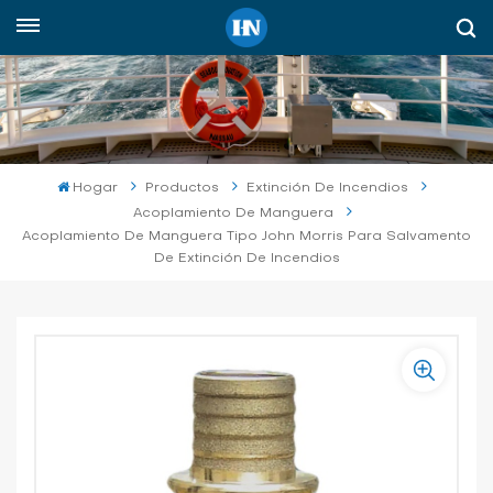
Español
English
русский
Hogar
Productos
Extinción De Incendios
español
Acoplamiento De Manguera
Acoplamiento De Manguera Tipo John Morris Para Salvamento
De Extinción De Incendios
Indonesia
العربية