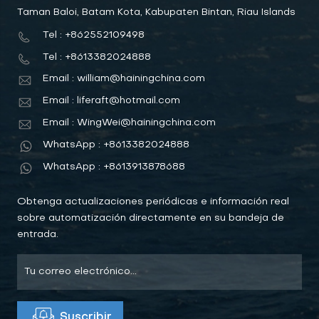
Taman Baloi, Batam Kota, Kabupaten Bintan, Riau Islands
Tel : +862552109498
Tel : +8613382024888
Email : william@hainingchina.com
Email : liferaft@hotmail.com
Email : WingWei@hainingchina.com
WhatsApp : +8613382024888
WhatsApp : +8613913878688
Obtenga actualizaciones periódicas e información real
sobre automatización directamente en su bandeja de
entrada.