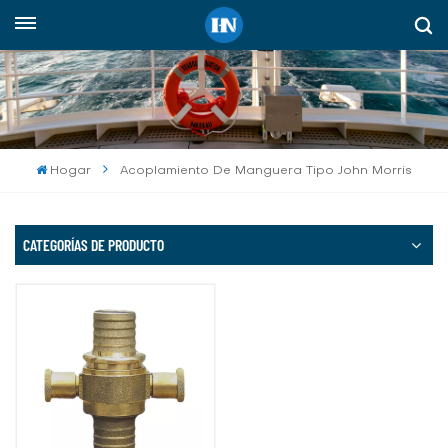
Español
English
русский
Hogar
Acoplamiento De Manguera Tipo John Morris
español
Indonesia
CATEGORÍAS DE PRODUCTO
العربية