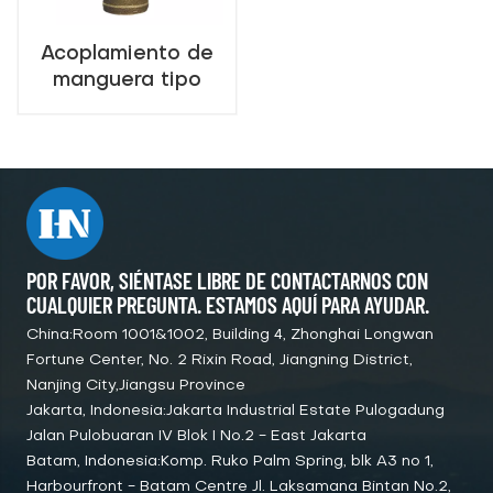
Acoplamiento de
manguera tipo
John Morris para
salvamento de
extinción de
incendios
POR FAVOR, SIÉNTASE LIBRE DE CONTACTARNOS CON
CUALQUIER PREGUNTA. ESTAMOS AQUÍ PARA AYUDAR.
China:Room 1001&1002, Building 4, Zhonghai Longwan
Fortune Center, No. 2 Rixin Road, Jiangning District,
Nanjing City,Jiangsu Province
Jakarta, Indonesia:Jakarta Industrial Estate Pulogadung
Jalan Pulobuaran IV Blok I No.2 - East Jakarta
Batam, Indonesia:Komp. Ruko Palm Spring, blk A3 no 1,
Harbourfront - Batam Centre Jl. Laksamana Bintan No.2,